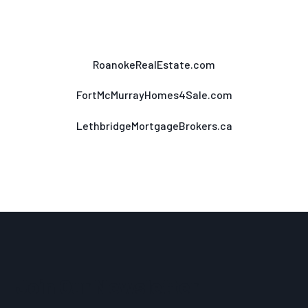
RoanokeRealEstate.com
FortMcMurrayHomes4Sale.com
LethbridgeMortgageBrokers.ca
Join Our Newsletter